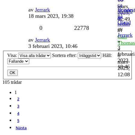
ca
mars
av
Jerrark
Bondest
35.000
2023,
18 mars 2023, 19:38
på
år
02:49
Öland
sedan
0
22778
av
av
Jerrark
Carl
av
Jerrark
»
Thomas
3 februari 2023, 10:46
3
»
februari
6
Visa:
Sortera efter:
Håll:
2023,
mars
10:46
2023,
12:08
105 trådar
1
2
3
4
5
Nästa