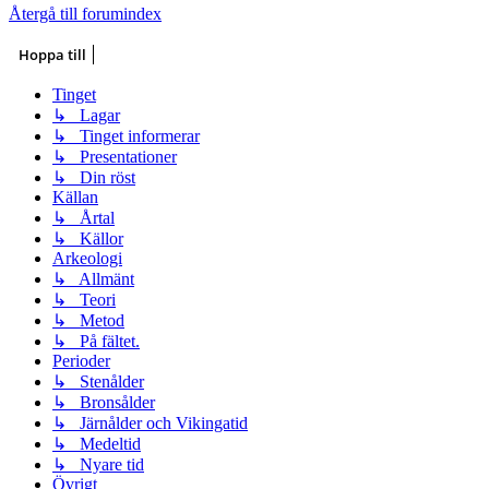
Återgå till forumindex
Hoppa till
Tinget
↳ Lagar
↳ Tinget informerar
↳ Presentationer
↳ Din röst
Källan
↳ Årtal
↳ Källor
Arkeologi
↳ Allmänt
↳ Teori
↳ Metod
↳ På fältet.
Perioder
↳ Stenålder
↳ Bronsålder
↳ Järnålder och Vikingatid
↳ Medeltid
↳ Nyare tid
Övrigt