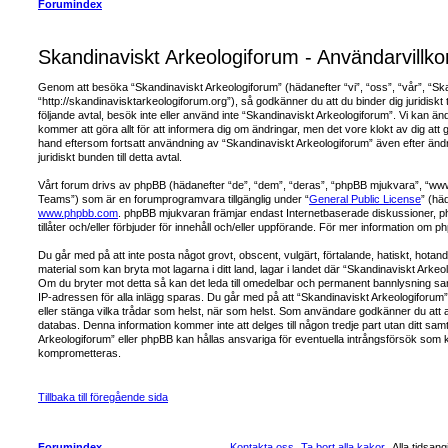
Forumindex
Skandinaviskt Arkeologiforum - Användarvillko
Genom att besöka “Skandinaviskt Arkeologiforum” (hädanefter “vi”, “oss”, “vår”, “Sk
“http://skandinavisktarkeologiforum.org”), så godkänner du att du binder dig juridiskt 
följande avtal, besök inte eller använd inte “Skandinaviskt Arkeologiforum”. Vi kan än
kommer att göra allt för att informera dig om ändringar, men det vore klokt av dig a
hand eftersom fortsatt användning av “Skandinaviskt Arkeologiforum” även efter ändr
juridiskt bunden till detta avtal.
Vårt forum drivs av phpBB (hädanefter “de”, “dem”, “deras”, “phpBB mjukvara”, “w
Teams”) som är en forumprogramvara tillgänglig under “
General Public License
” (hä
www.phpbb.com
. phpBB mjukvaran främjar endast Internetbaserade diskussioner, php
tillåter och/eller förbjuder för innehåll och/eller uppförande. För mer information om
Du går med på att inte posta något grovt, obscent, vulgärt, förtalande, hatiskt, hotande
material som kan bryta mot lagarna i ditt land, lagar i landet där “Skandinaviskt Arkeolog
Om du bryter mot detta så kan det leda till omedelbar och permanent bannlysning samt
IP-adressen för alla inlägg sparas. Du går med på att “Skandinaviskt Arkeologiforum” ha
eller stänga vilka trådar som helst, när som helst. Som användare godkänner du att al
databas. Denna information kommer inte att delges till någon tredje part utan ditt s
Arkeologiforum” eller phpBB kan hållas ansvariga för eventuella intrångsförsök som kan
komprometteras.
Tillbaka till föregående sida
Forumindex
Kontakta oss
Ta bort alla kakor
Alla tidsa