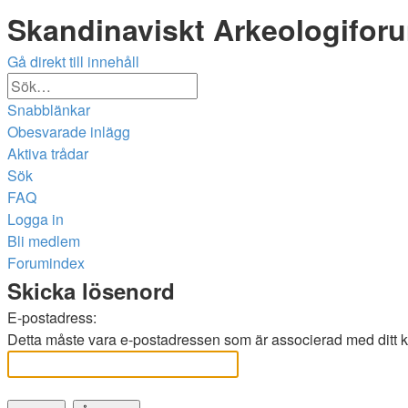
Skandinaviskt Arkeologifor
Gå direkt till innehåll
Avancerad
Sök
sökning
Snabblänkar
Obesvarade inlägg
Aktiva trådar
Sök
FAQ
Logga in
Bli medlem
Forumindex
Sök
Skicka lösenord
E-postadress:
Detta måste vara e-postadressen som är associerad med ditt ko