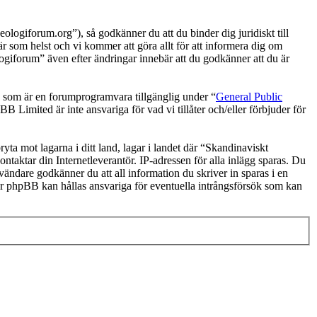
ogiforum.org”), så godkänner du att du binder dig juridiskt till
r som helst och vi kommer att göra allt för att informera dig om
ogiforum” även efter ändringar innebär att du godkänner att du är
om är en forumprogramvara tillgänglig under “
General Public
 Limited är inte ansvariga för vad vi tillåter och/eller förbjuder för
ryta mot lagarna i ditt land, lagar i landet där “Skandinaviskt
ntaktar din Internetleverantör. IP-adressen för alla inlägg sparas. Du
nvändare godkänner du att all information du skriver in sparas i en
er phpBB kan hållas ansvariga för eventuella intrångsförsök som kan