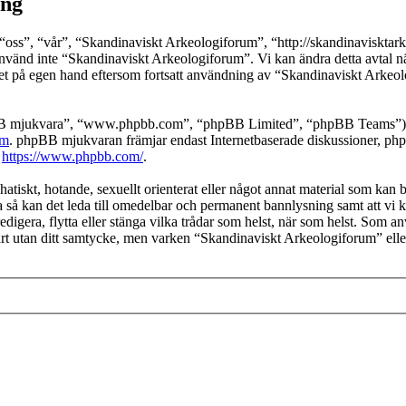
ing
ss”, “vår”, “Skandinaviskt Arkeologiforum”, “http://skandinavisktarkeol
använd inte “Skandinaviskt Arkeologiforum”. Vi kan ändra detta avtal nä
det på egen hand eftersom fortsatt användning av “Skandinaviskt Arkeol
pBB mjukvara”, “www.phpbb.com”, “phpBB Limited”, “phpBB Teams”) s
om
. phpBB mjukvaran främjar endast Internetbaserade diskussioner, phpBB
k
https://www.phpbb.com/
.
hatiskt, hotande, sexuellt orienterat eller något annat material som kan b
 så kan det leda till omedelbar och permanent bannlysning samt att vi ko
edigera, flytta eller stänga vilka trådar som helst, när som helst. Som a
part utan ditt samtycke, men varken “Skandinaviskt Arkeologiforum” ell