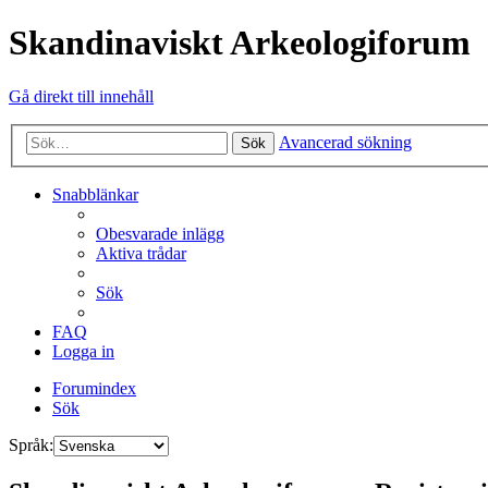
Skandinaviskt Arkeologiforum
Gå direkt till innehåll
Avancerad sökning
Sök
Snabblänkar
Obesvarade inlägg
Aktiva trådar
Sök
FAQ
Logga in
Forumindex
Sök
Språk: