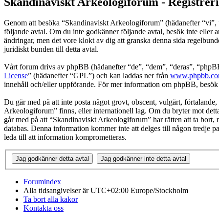
Skandinaviskt Arkeologiforum - Registrer
Genom att besöka “Skandinaviskt Arkeologiforum” (hädanefter “vi”, “o
följande avtal. Om du inte godkänner följande avtal, besök inte eller 
ändringar, men det vore klokt av dig att granska denna sida regelbun
juridiskt bunden till detta avtal.
Vårt forum drivs av phpBB (hädanefter “de”, “dem”, “deras”, “ph
License
” (hädanefter “GPL”) och kan laddas ner från
www.phpbb.c
innehåll och/eller uppförande. För mer information om phpBB, besö
Du går med på att inte posta något grovt, obscent, vulgärt, förtalande, 
Arkeologiforum” finns, eller internationell lag. Om du bryter mot detta
går med på att “Skandinaviskt Arkeologiforum” har rätten att ta bort, r
databas. Denna information kommer inte att delges till någon tredje 
leda till att information komprometteras.
Forumindex
Alla tidsangivelser är UTC+02:00 Europe/Stockholm
Ta bort alla kakor
Kontakta oss