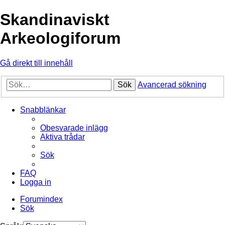
Skandinaviskt
Arkeologiforum
Gå direkt till innehåll
Sök
Avancerad sökning
Snabblänkar
Obesvarade inlägg
Aktiva trådar
Sök
FAQ
Logga in
Forumindex
Sök