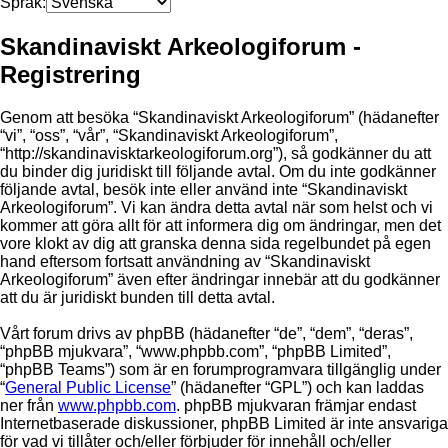
Språk:
Skandinaviskt Arkeologiforum -
Registrering
Genom att besöka “Skandinaviskt Arkeologiforum” (hädanefter
“vi”, “oss”, “vår”, “Skandinaviskt Arkeologiforum”,
“http://skandinavisktarkeologiforum.org”), så godkänner du att
du binder dig juridiskt till följande avtal. Om du inte godkänner
följande avtal, besök inte eller använd inte “Skandinaviskt
Arkeologiforum”. Vi kan ändra detta avtal när som helst och vi
kommer att göra allt för att informera dig om ändringar, men det
vore klokt av dig att granska denna sida regelbundet på egen
hand eftersom fortsatt användning av “Skandinaviskt
Arkeologiforum” även efter ändringar innebär att du godkänner
att du är juridiskt bunden till detta avtal.
Vårt forum drivs av phpBB (hädanefter “de”, “dem”, “deras”,
“phpBB mjukvara”, “www.phpbb.com”, “phpBB Limited”,
“phpBB Teams”) som är en forumprogramvara tillgänglig under
“
General Public License
” (hädanefter “GPL”) och kan laddas
ner från
www.phpbb.com
. phpBB mjukvaran främjar endast
Internetbaserade diskussioner, phpBB Limited är inte ansvariga
för vad vi tillåter och/eller förbjuder för innehåll och/eller