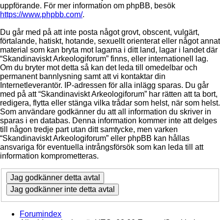
uppförande. För mer information om phpBB, besök
https://www.phpbb.com/
.
Du går med på att inte posta något grovt, obscent, vulgärt,
förtalande, hatiskt, hotande, sexuellt orienterat eller något annat
material som kan bryta mot lagarna i ditt land, lagar i landet där
“Skandinaviskt Arkeologiforum” finns, eller internationell lag.
Om du bryter mot detta så kan det leda till omedelbar och
permanent bannlysning samt att vi kontaktar din
Internetleverantör. IP-adressen för alla inlägg sparas. Du går
med på att “Skandinaviskt Arkeologiforum” har rätten att ta bort,
redigera, flytta eller stänga vilka trådar som helst, när som helst.
Som användare godkänner du att all information du skriver in
sparas i en databas. Denna information kommer inte att delges
till någon tredje part utan ditt samtycke, men varken
“Skandinaviskt Arkeologiforum” eller phpBB kan hållas
ansvariga för eventuella intrångsförsök som kan leda till att
information komprometteras.
Forumindex