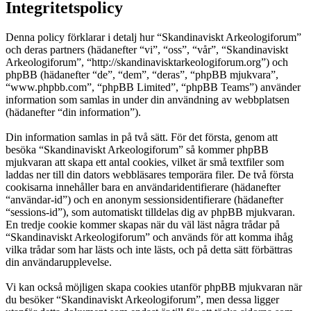
Integritetspolicy
Denna policy förklarar i detalj hur “Skandinaviskt Arkeologiforum”
och deras partners (hädanefter “vi”, “oss”, “vår”, “Skandinaviskt
Arkeologiforum”, “http://skandinavisktarkeologiforum.org”) och
phpBB (hädanefter “de”, “dem”, “deras”, “phpBB mjukvara”,
“www.phpbb.com”, “phpBB Limited”, “phpBB Teams”) använder
information som samlas in under din användning av webbplatsen
(hädanefter “din information”).
Din information samlas in på två sätt. För det första, genom att
besöka “Skandinaviskt Arkeologiforum” så kommer phpBB
mjukvaran att skapa ett antal cookies, vilket är små textfiler som
laddas ner till din dators webbläsares temporära filer. De två första
cookisarna innehåller bara en användaridentifierare (hädanefter
“användar-id”) och en anonym sessionsidentifierare (hädanefter
“sessions-id”), som automatiskt tilldelas dig av phpBB mjukvaran.
En tredje cookie kommer skapas när du väl läst några trådar på
“Skandinaviskt Arkeologiforum” och används för att komma ihåg
vilka trådar som har lästs och inte lästs, och på detta sätt förbättras
din användarupplevelse.
Vi kan också möjligen skapa cookies utanför phpBB mjukvaran när
du besöker “Skandinaviskt Arkeologiforum”, men dessa ligger