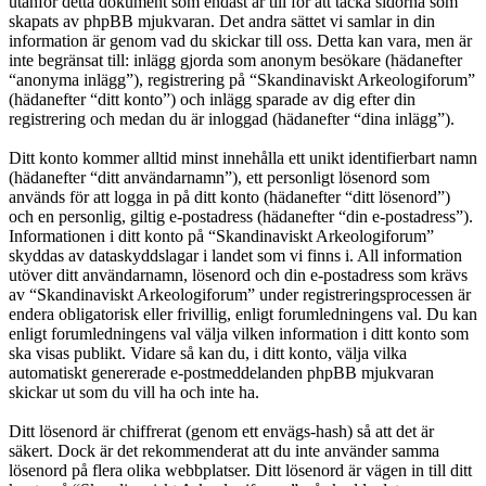
utanför detta dokument som endast är till för att täcka sidorna som
skapats av phpBB mjukvaran. Det andra sättet vi samlar in din
information är genom vad du skickar till oss. Detta kan vara, men är
inte begränsat till: inlägg gjorda som anonym besökare (hädanefter
“anonyma inlägg”), registrering på “Skandinaviskt Arkeologiforum”
(hädanefter “ditt konto”) och inlägg sparade av dig efter din
registrering och medan du är inloggad (hädanefter “dina inlägg”).
Ditt konto kommer alltid minst innehålla ett unikt identifierbart namn
(hädanefter “ditt användarnamn”), ett personligt lösenord som
används för att logga in på ditt konto (hädanefter “ditt lösenord”)
och en personlig, giltig e-postadress (hädanefter “din e-postadress”).
Informationen i ditt konto på “Skandinaviskt Arkeologiforum”
skyddas av dataskyddslagar i landet som vi finns i. All information
utöver ditt användarnamn, lösenord och din e-postadress som krävs
av “Skandinaviskt Arkeologiforum” under registreringsprocessen är
endera obligatorisk eller frivillig, enligt forumledningens val. Du kan
enligt forumledningens val välja vilken information i ditt konto som
ska visas publikt. Vidare så kan du, i ditt konto, välja vilka
automatiskt genererade e-postmeddelanden phpBB mjukvaran
skickar ut som du vill ha och inte ha.
Ditt lösenord är chiffrerat (genom ett envägs-hash) så att det är
säkert. Dock är det rekommenderat att du inte använder samma
lösenord på flera olika webbplatser. Ditt lösenord är vägen in till ditt