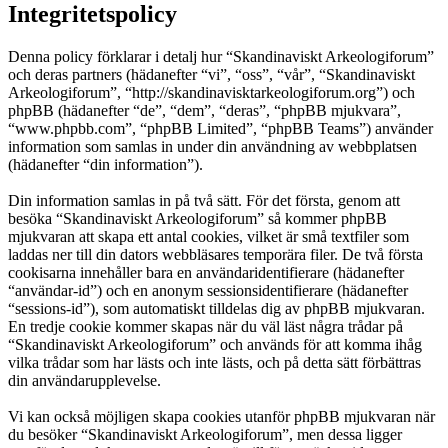
Integritetspolicy
Denna policy förklarar i detalj hur “Skandinaviskt Arkeologiforum”
och deras partners (hädanefter “vi”, “oss”, “vår”, “Skandinaviskt
Arkeologiforum”, “http://skandinavisktarkeologiforum.org”) och
phpBB (hädanefter “de”, “dem”, “deras”, “phpBB mjukvara”,
“www.phpbb.com”, “phpBB Limited”, “phpBB Teams”) använder
information som samlas in under din användning av webbplatsen
(hädanefter “din information”).
Din information samlas in på två sätt. För det första, genom att
besöka “Skandinaviskt Arkeologiforum” så kommer phpBB
mjukvaran att skapa ett antal cookies, vilket är små textfiler som
laddas ner till din dators webbläsares temporära filer. De två första
cookisarna innehåller bara en användaridentifierare (hädanefter
“användar-id”) och en anonym sessionsidentifierare (hädanefter
“sessions-id”), som automatiskt tilldelas dig av phpBB mjukvaran.
En tredje cookie kommer skapas när du väl läst några trådar på
“Skandinaviskt Arkeologiforum” och används för att komma ihåg
vilka trådar som har lästs och inte lästs, och på detta sätt förbättras
din användarupplevelse.
Vi kan också möjligen skapa cookies utanför phpBB mjukvaran när
du besöker “Skandinaviskt Arkeologiforum”, men dessa ligger