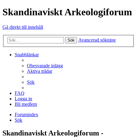
Skandinaviskt Arkeologiforum
Gå direkt till innehåll
Avancerad sökning
Sök
Snabblänkar
Obesvarade inlägg
Aktiva trådar
Sök
FAQ
Logga in
Bli medlem
Forumindex
Sök
Skandinaviskt Arkeologiforum -