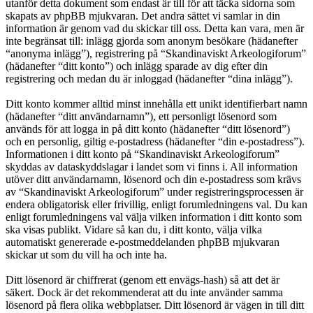
utanför detta dokument som endast är till för att täcka sidorna som
skapats av phpBB mjukvaran. Det andra sättet vi samlar in din
information är genom vad du skickar till oss. Detta kan vara, men är
inte begränsat till: inlägg gjorda som anonym besökare (hädanefter
“anonyma inlägg”), registrering på “Skandinaviskt Arkeologiforum”
(hädanefter “ditt konto”) och inlägg sparade av dig efter din
registrering och medan du är inloggad (hädanefter “dina inlägg”).
Ditt konto kommer alltid minst innehålla ett unikt identifierbart namn
(hädanefter “ditt användarnamn”), ett personligt lösenord som
används för att logga in på ditt konto (hädanefter “ditt lösenord”)
och en personlig, giltig e-postadress (hädanefter “din e-postadress”).
Informationen i ditt konto på “Skandinaviskt Arkeologiforum”
skyddas av dataskyddslagar i landet som vi finns i. All information
utöver ditt användarnamn, lösenord och din e-postadress som krävs
av “Skandinaviskt Arkeologiforum” under registreringsprocessen är
endera obligatorisk eller frivillig, enligt forumledningens val. Du kan
enligt forumledningens val välja vilken information i ditt konto som
ska visas publikt. Vidare så kan du, i ditt konto, välja vilka
automatiskt genererade e-postmeddelanden phpBB mjukvaran
skickar ut som du vill ha och inte ha.
Ditt lösenord är chiffrerat (genom ett envägs-hash) så att det är
säkert. Dock är det rekommenderat att du inte använder samma
lösenord på flera olika webbplatser. Ditt lösenord är vägen in till ditt