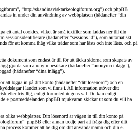
ologiforum”, “http://skandinavisktarkeologiforum.org”) och phpBB
las in under din användning av webbplatsen (hädanefter “din
tt antal cookies, vilket är små textfiler som laddas ner till din
m sessionsidentifierare (hädanefter “sessions-id”), som automatiskt
 för att komma ihåg vilka trådar som har lästs och inte lästs, och på
a dokument som endast är till för att täcka sidorna som skapats av
: inlägg gjorda som anonym besökare (hädanefter “anonyma inlägg”),
loggad (hädanefter “dina inlägg”).
r att logga in på ditt konto (hädanefter “ditt lösenord”) och en
yddslagar i landet som vi finns i. All information utöver ditt
 eller frivillig, enligt forumledningens val. Du kan enligt
ererade e-postmeddelanden phpBB mjukvaran skickar ut som du vill ha
a olika webbplatser. Ditt lösenord är vägen in till ditt konto på
iforum”, phpBB eller annan tredje part att fråga dig efter ditt
na process kommer att be dig om ditt användarnamn och din e-