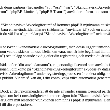
ch deras partners (hädanefter “vi”, “oss”, “vår”, “Skandinaviskt Arke
om”, “phpBB Limited”, “phpBB Teams”) använder information som sam
ka “Skandinaviskt Arkeologiforum” så kommer phpBB mjukvaran att skapa e
er bara en användaridentifierare (hädanefter “användar-id”) och en anony
 du väl läst några trådar på “Skandinaviskt Arkeologiforum” och används
besöker “Skandinaviskt Arkeologiforum”, men dessa ligger utanför dett
om vad du skickar till oss. Detta kan vara, men är inte begränsat till
o”) och inlägg sparade av dig efter din registrering och medan du är in
(hädanefter “ditt användarnamn”), ett personligt lösenord som används fö
ationen i ditt konto på “Skandinaviskt Arkeologiforum” skyddas av datask
kt Arkeologiforum” under registreringsprocessen är endera obligatorisk
as publikt. Vidare så kan du, i ditt konto, välja vilka automatiskt gen
t. Dock är det rekommenderat att du inte använder samma lösenord på fler
gra som helst omständigheter kommer någon från “Skandinaviskt Arkeolog
har glömt mitt lösenord”-funktionen som finns i phpBB mjukvaran. Den
ill din e-postadress.