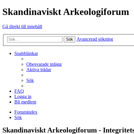
Skandinaviskt Arkeologiforum
Gå direkt till innehåll
Avancerad sökning
Sök
Snabblänkar
Obesvarade inlägg
Aktiva trådar
Sök
FAQ
Logga in
Bli medlem
Forumindex
Sök
Skandinaviskt Arkeologiforum - Integritet