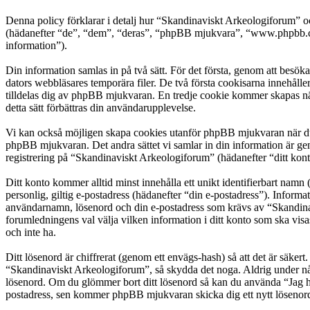
Denna policy förklarar i detalj hur “Skandinaviskt Arkeologiforum” o
(hädanefter “de”, “dem”, “deras”, “phpBB mjukvara”, “www.phpbb.c
information”).
Din information samlas in på två sätt. För det första, genom att besö
dators webbläsares temporära filer. De två första cookisarna innehåll
tilldelas dig av phpBB mjukvaran. En tredje cookie kommer skapas när
detta sätt förbättras din användarupplevelse.
Vi kan också möjligen skapa cookies utanför phpBB mjukvaran när du 
phpBB mjukvaran. Det andra sättet vi samlar in din information är gen
registrering på “Skandinaviskt Arkeologiforum” (hädanefter “ditt kont
Ditt konto kommer alltid minst innehålla ett unikt identifierbart namn 
personlig, giltig e-postadress (hädanefter “din e-postadress”). Inform
användarnamn, lösenord och din e-postadress som krävs av “Skandinavis
forumledningens val välja vilken information i ditt konto som ska vis
och inte ha.
Ditt lösenord är chiffrerat (genom ett envägs-hash) så att det är säker
“Skandinaviskt Arkeologiforum”, så skydda det noga. Aldrig under nå
lösenord. Om du glömmer bort ditt lösenord så kan du använda “Jag 
postadress, sen kommer phpBB mjukvaran skicka dig ett nytt lösenord t