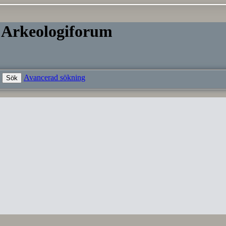
 Arkeologiforum
Avancerad sökning
Sök