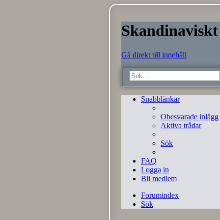
Skandinaviskt
Gå direkt till innehåll
Snabblänkar
Obesvarade inlägg
Aktiva trådar
Sök
FAQ
Logga in
Bli medlem
Forumindex
Sök