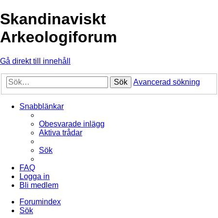
Skandinaviskt
Arkeologiforum
Gå direkt till innehåll
Sök
Avancerad sökning
Snabblänkar
Obesvarade inlägg
Aktiva trådar
Sök
FAQ
Logga in
Bli medlem
Forumindex
Sök