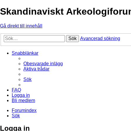
Skandinaviskt Arkeologifor
Gå direkt till innehåll
Sök
Avancerad sökning
Snabblänkar
Obesvarade inlägg
Aktiva trådar
Sök
FAQ
Logga in
Bli medlem
Forumindex
Sök
Logga in