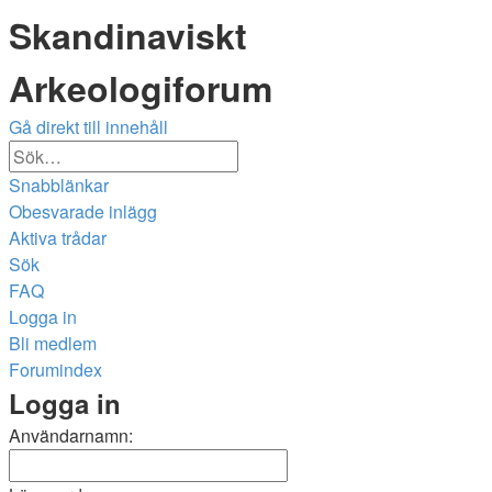
Skandinaviskt
Arkeologiforum
Gå direkt till innehåll
Avancerad
Sök
sökning
Snabblänkar
Obesvarade inlägg
Aktiva trådar
Sök
FAQ
Logga in
Bli medlem
Forumindex
Sök
Logga in
Användarnamn: