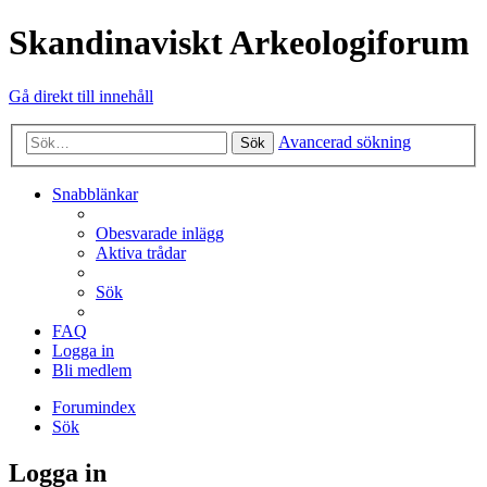
Skandinaviskt Arkeologiforum
Gå direkt till innehåll
Avancerad sökning
Sök
Snabblänkar
Obesvarade inlägg
Aktiva trådar
Sök
FAQ
Logga in
Bli medlem
Forumindex
Sök
Logga in