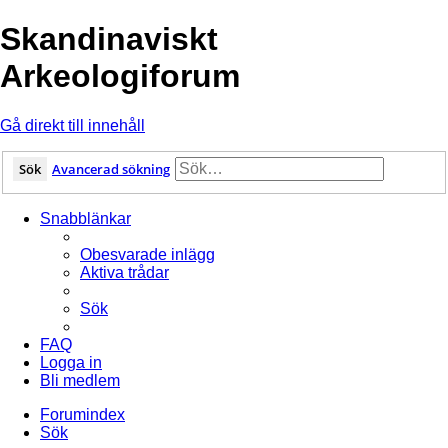
Skandinaviskt
Arkeologiforum
Gå direkt till innehåll
Sök
Avancerad sökning
Snabblänkar
Obesvarade inlägg
Aktiva trådar
Sök
FAQ
Logga in
Bli medlem
Forumindex
Sök