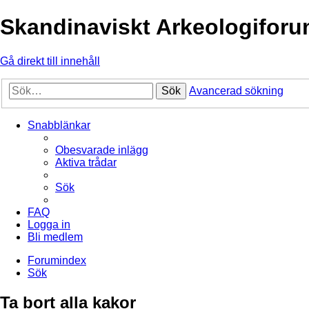
Skandinaviskt Arkeologifor
Gå direkt till innehåll
Sök
Avancerad sökning
Snabblänkar
Obesvarade inlägg
Aktiva trådar
Sök
FAQ
Logga in
Bli medlem
Forumindex
Sök
Ta bort alla kakor