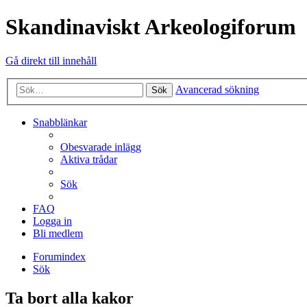
Skandinaviskt Arkeologiforum
Gå direkt till innehåll
Avancerad sökning
Sök
Snabblänkar
Obesvarade inlägg
Aktiva trådar
Sök
FAQ
Logga in
Bli medlem
Forumindex
Sök
Ta bort alla kakor