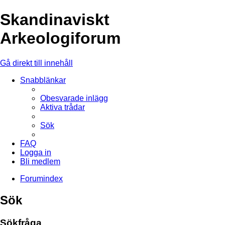
Skandinaviskt
Arkeologiforum
Gå direkt till innehåll
Snabblänkar
Obesvarade inlägg
Aktiva trådar
Sök
FAQ
Logga in
Bli medlem
Forumindex
Sök
Sökfråga