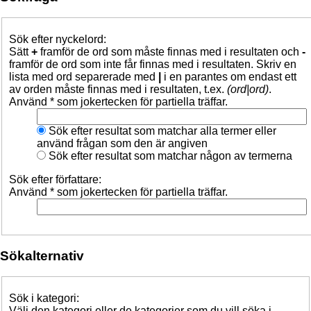
Sök efter nyckelord:
Sätt
+
framför de ord som måste finnas med i resultaten och
-
framför de ord som inte får finnas med i resultaten. Skriv en
lista med ord separerade med
|
i en parantes om endast ett
av orden måste finnas med i resultaten, t.ex.
(ord|ord)
.
Använd * som jokertecken för partiella träffar.
Sök efter resultat som matchar alla termer eller
använd frågan som den är angiven
Sök efter resultat som matchar någon av termerna
Sök efter författare:
Använd * som jokertecken för partiella träffar.
Sökalternativ
Sök i kategori:
Välj den kategori eller de kategorier som du vill söka i.