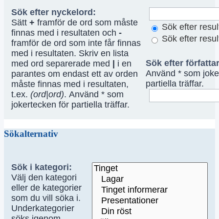
Sök efter nyckelord:
Sätt
+
framför de ord som måste
Sök efter resu
finnas med i resultaten och
-
Sök efter resu
framför de ord som inte får finnas
med i resultaten. Skriv en lista
Sök efter författa
med ord separerade med
|
i en
Använd * som joke
parantes om endast ett av orden
partiella träffar.
måste finnas med i resultaten,
t.ex.
(ord|ord)
. Använd * som
jokertecken för partiella träffar.
Sökalternativ
Sök i kategori:
Välj den kategori
eller de kategorier
som du vill söka i.
Underkategorier
söks igenom