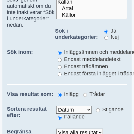
automatiskt om du
inte inaktiverar “Sök
i underkategorier”
nedan.
Sök i
Ja
underkategorier:
Nej
Sök inom:
Inläggsämnen och meddeland
Endast meddelandetext
Endast trådämnen
Endast första inlägget i tråda
Visa resultat som:
Inlägg
Trådar
Sortera resultat
Stigande
efter:
Fallande
Begränsa