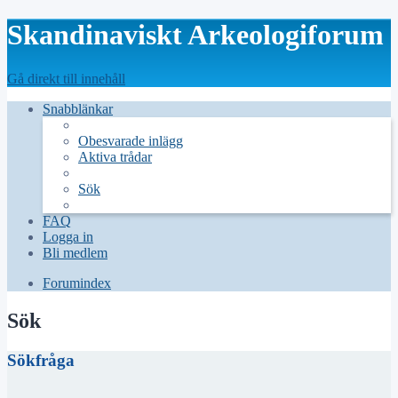
Skandinaviskt Arkeologiforum
Gå direkt till innehåll
Snabblänkar
Obesvarade inlägg
Aktiva trådar
Sök
FAQ
Logga in
Bli medlem
Forumindex
Sök
Sökfråga