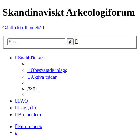
Skandinaviskt Arkeologiforum
Gå direkt till innehåll
Avancerad
Sök
sökning
Snabblänkar
Obesvarade inlägg
Aktiva trådar
Sök
FAQ
Logga in
Bli medlem
Forumindex
Sök