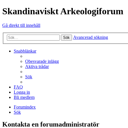
Skandinaviskt Arkeologiforum
Gå direkt till innehåll
Avancerad sökning
Sök
Snabblänkar
Obesvarade inlägg
Aktiva trådar
Sök
FAQ
Logga in
Bli medlem
Forumindex
Sök
Kontakta en forumadministratör