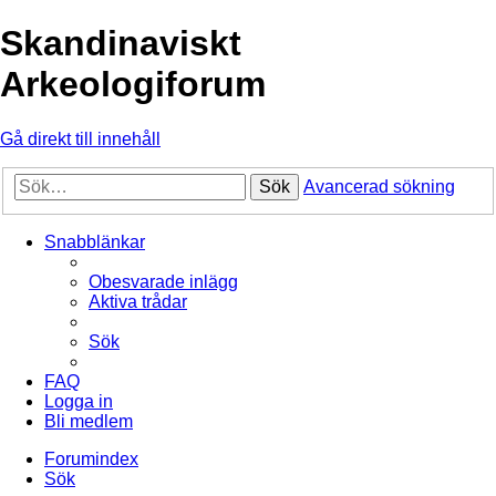
Skandinaviskt
Arkeologiforum
Gå direkt till innehåll
Sök
Avancerad sökning
Snabblänkar
Obesvarade inlägg
Aktiva trådar
Sök
FAQ
Logga in
Bli medlem
Forumindex
Sök