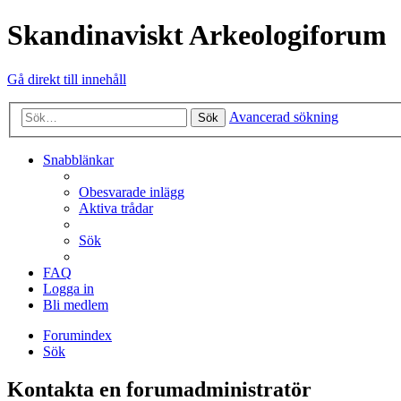
Skandinaviskt Arkeologiforum
Gå direkt till innehåll
Avancerad sökning
Sök
Snabblänkar
Obesvarade inlägg
Aktiva trådar
Sök
FAQ
Logga in
Bli medlem
Forumindex
Sök
Kontakta en forumadministratör