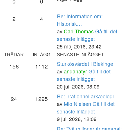
0
0
Re: Information om:
2
4
Historisk…
av
Carl Thomas
Gå till det
senaste inlägget
25 maj 2016, 23:42
TRÅDAR
INLÄGG
SENASTE INLÄGGET
Sturkösvärdet i Blekinge
156
1112
av
anganatyr
Gå till det
senaste inlägget
20 juli 2026, 08:09
Re: irrationnel arkæologi
24
1295
av
Mio Nielsen
Gå till det
senaste inlägget
9 juli 2026, 12:09
Re: Två miljoner år gammalt