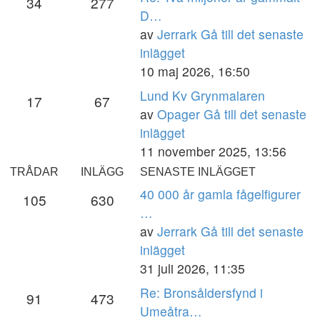
34
277
D…
av
Jerrark
Gå till det senaste
inlägget
10 maj 2026, 16:50
Lund Kv Grynmalaren
17
67
av
Opager
Gå till det senaste
inlägget
11 november 2025, 13:56
TRÅDAR
INLÄGG
SENASTE INLÄGGET
40 000 år gamla fågelfigurer
105
630
…
av
Jerrark
Gå till det senaste
inlägget
31 juli 2026, 11:35
Re: Bronsåldersfynd i
91
473
Umeåtra…