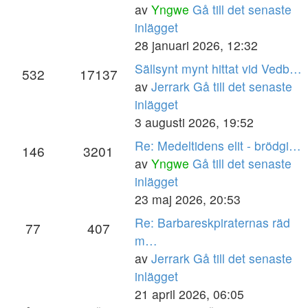
av
Yngwe
Gå till det senaste
inlägget
28 januari 2026, 12:32
Sällsynt mynt hittat vid Vedb…
532
17137
av
Jerrark
Gå till det senaste
inlägget
3 augusti 2026, 19:52
Re: Medeltidens elit - brödgi…
146
3201
av
Yngwe
Gå till det senaste
inlägget
23 maj 2026, 20:53
Re: Barbareskpiraternas räd
77
407
m…
av
Jerrark
Gå till det senaste
inlägget
21 april 2026, 06:05