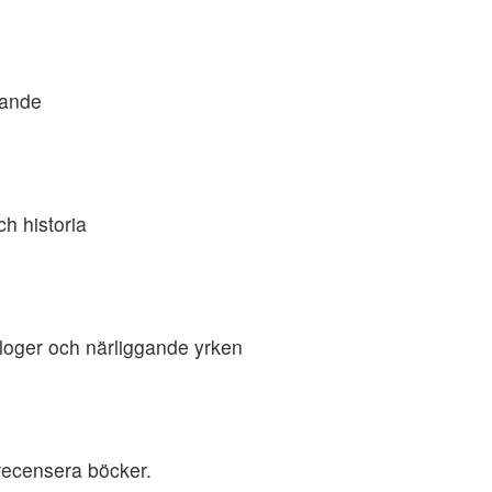
nande
h historia
loger och närliggande yrken
recensera böcker.