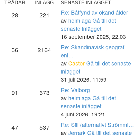
TRÅDAR
INLÄGG
SENASTE INLÄGGET
Re: Båtfynd av okänd ålder
28
221
av
heimlaga
Gå till det
senaste inlägget
16 september 2025, 22:03
Re: Skandinavisk geografi
36
2164
enl…
av
Castor
Gå till det senaste
inlägget
31 juli 2026, 11:59
Re: Valborg
91
673
av
heimlaga
Gå till det
senaste inlägget
4 juni 2026, 19:21
Re: Sill (alternativt Strömmi…
47
537
av
Jerrark
Gå till det senaste