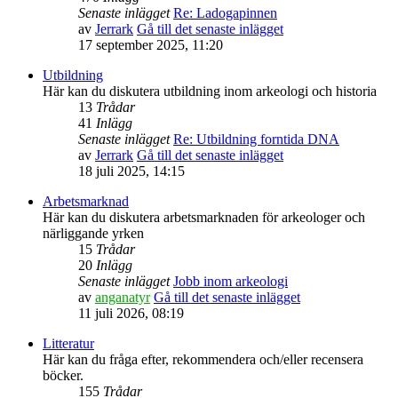
Senaste inlägget
Re: Ladogapinnen
av
Jerrark
Gå till det senaste inlägget
17 september 2025, 11:20
Utbildning
Här kan du diskutera utbildning inom arkeologi och historia
13
Trådar
41
Inlägg
Senaste inlägget
Re: Utbildning forntida DNA
av
Jerrark
Gå till det senaste inlägget
18 juli 2025, 14:15
Arbetsmarknad
Här kan du diskutera arbetsmarknaden för arkeologer och
närliggande yrken
15
Trådar
20
Inlägg
Senaste inlägget
Jobb inom arkeologi
av
anganatyr
Gå till det senaste inlägget
11 juli 2026, 08:19
Litteratur
Här kan du fråga efter, rekommendera och/eller recensera
böcker.
155
Trådar