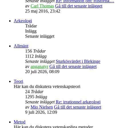
Senaste inlägget
Re: Information om: Historisk…
av
Carl Thomas
Gå till det senaste inlägget
25 maj 2016, 23:42
Arkeologi
Trådar
Inlägg
Senaste inlägget
Allmänt
156
Trådar
1112
Inlägg
Senaste inlägget
Sturkösvärdet i Blekinge
av
anganatyr
Gå till det senaste inlägget
20 juli 2026, 08:09
Teori
Här kan du diskutera vetenskapsteori
24
Trådar
1295
Inlägg
Senaste inlägget
Re: irrationnel arkæologi
av
Mio Nielsen
Gå till det senaste inlägget
9 juli 2026, 12:09
Metod
Här kan du diskutera vetenskapliga metoder