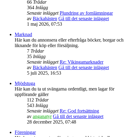
66
Trådar
364
Inlägg
Senaste inlägget
Plundring av fornlämningar
av
Bäckahästen
Gå till det senaste inlägget
1 maj 2026, 07:53
Marknad
Här kan du annonsera eller efterfråga böcker, borgar och
liknande för köp eller försäljning.
7
Trådar
35
Inlägg
Senaste inlägget
Re: Vikingamarknader
av
Bäckahästen
Gå till det senaste inlägget
5 juli 2025, 16:53
Mjödstuga
Här kan du ta ut svängarna ordentligt, men lagar för
uppförande gäller
112
Trådar
543
Inlägg
Senaste inlägget
Re: God fortsättning
av
anganatyr
Gå till det senaste inlägget
28 december 2025, 07:48
Föreningar