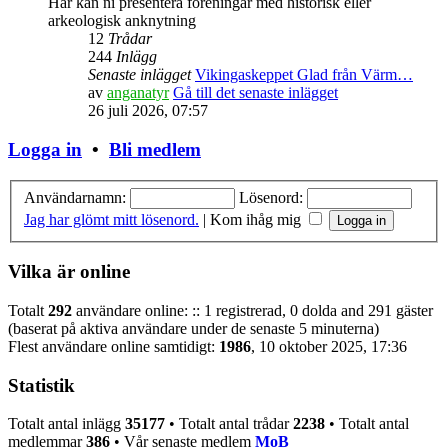
Här kan ni presentera föreningar med historisk eller
arkeologisk anknytning
12
Trådar
244
Inlägg
Senaste inlägget
Vikingaskeppet Glad från Värm…
av
anganatyr
Gå till det senaste inlägget
26 juli 2026, 07:57
Logga in
•
Bli medlem
Användarnamn:
Lösenord:
Jag har glömt mitt lösenord.
|
Kom ihåg mig
Vilka är online
Totalt
292
användare online: :: 1 registrerad, 0 dolda and 291 gäster
(baserat på aktiva användare under de senaste 5 minuterna)
Flest användare online samtidigt:
1986
, 10 oktober 2025, 17:36
Statistik
Totalt antal inlägg
35177
• Totalt antal trådar
2238
• Totalt antal
medlemmar
386
• Vår senaste medlem
MoB