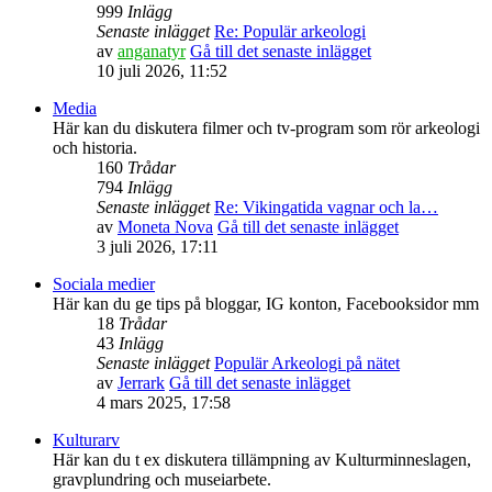
999
Inlägg
Senaste inlägget
Re: Populär arkeologi
av
anganatyr
Gå till det senaste inlägget
10 juli 2026, 11:52
Media
Här kan du diskutera filmer och tv-program som rör arkeologi
och historia.
160
Trådar
794
Inlägg
Senaste inlägget
Re: Vikingatida vagnar och la…
av
Moneta Nova
Gå till det senaste inlägget
3 juli 2026, 17:11
Sociala medier
Här kan du ge tips på bloggar, IG konton, Facebooksidor mm
18
Trådar
43
Inlägg
Senaste inlägget
Populär Arkeologi på nätet
av
Jerrark
Gå till det senaste inlägget
4 mars 2025, 17:58
Kulturarv
Här kan du t ex diskutera tillämpning av Kulturminneslagen,
gravplundring och museiarbete.